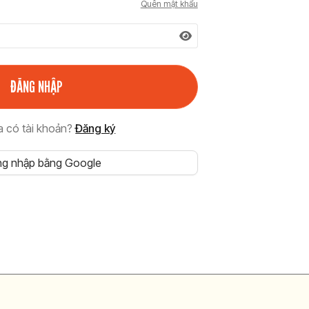
Quên mật khẩu
a có tài khoản?
Đăng ký
g nhập bằng Google