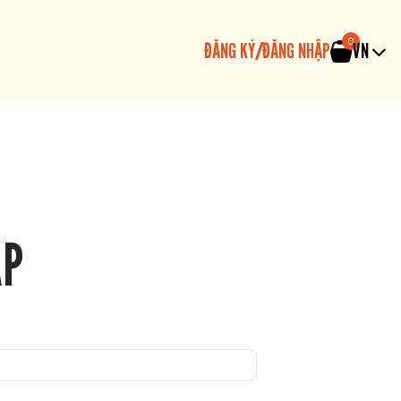
0
ĐĂNG KÝ
/
ĐĂNG NHẬP
VN
ẬP