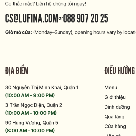
Có thắc mắc? Liên hệ chúng tôi ngay!
CS@LUFINA.COM
088 907 20 25
or
Giờ mở cửa:
(Monday–Sunday), opening hours vary by locati
ĐỊA ĐIỂM
ĐIỀU HƯỚNG
30 Nguyễn Thị Minh Khai, Quận 1
Menu
(10:00 AM – 9:00 PM)
Giới thiệu
3 Trần Ngọc Diện, Quận 2
Dinh dưỡng
(10:00 AM – 10:00 PM)
Quà tặng
90 Hùng Vương, Quận 5
Cửa hàng
(8:00 AM – 10:00 PM)