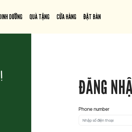
DINH DƯỠNG
QUÀ TẶNG
CỬA HÀNG
ĐẶT BÀN
ĐĂNG NH
Phone number